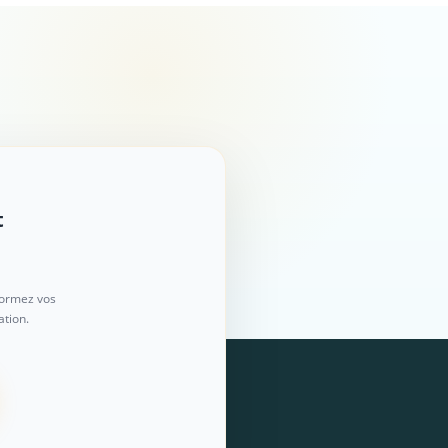
t
formez vos
ation.